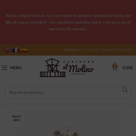
Avisos importantes: Los cereales en granos quedarán fuera de
stock hasta octubre - Los pedidos pueden sufrir retrasos en el
período de verano.
Horario:
L-J: 9 a 19 | V: 9 a 18 | S: 9 a 13:30
0
MENU
0,00
€
AGOT
ADO