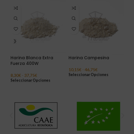
Harina Blanca Extra
Harina Campesina
Har
Fuerza 400W
10,15
€
-
46,75
€
13,
Seleccionar Opciones
Sel
8,30
€
-
37,75
€
Seleccionar Opciones