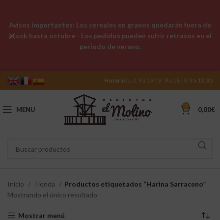
Avisos importantes: Los cereales en granos quedarán fuera de
stock hasta octubre - Los pedidos pueden sufrir retrasos en el
período de verano.
Horario:
L-J: 9 a 19 | V: 9 a 18 | S: 9 a 13:30
0
MENU
0,00
€
Inicio
Tienda
Productos etiquetados “Harina Sarraceno”
Mostrando el único resultado
Mostrar menú