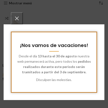
Mostrar menú
AGOT
ADO
¡Nos vamos de vacaciones!
Desde el día
13 hasta el 30 de agosto
nuestra
web permanecerá activa, pero todos los
pedidos
Lentejas Beluga.
realizados durante este periodo serán
tramitados a partir del 3 de septiembre.
3,12
€
-
5,82
€
Seleccionar Opciones
Disculpen las molestias.