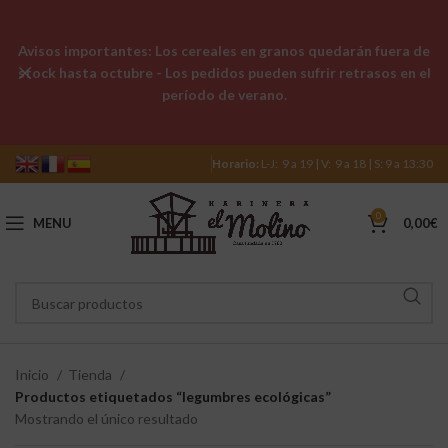
Avisos importantes: Los cereales en granos quedarán fuera de
stock hasta octubre - Los pedidos pueden sufrir retrasos en el
período de verano.
Horario:
L-J: 9 a 19 | V: 9 a 18 | S: 9 a 13:30
0
MENU
0,00
€
Inicio
Tienda
Productos etiquetados “legumbres ecológicas”
Mostrando el único resultado