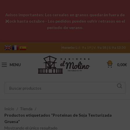
Avisos importantes: Los cereales en granos quedarán fuera de
stock hasta octubre - Los pedidos pueden sufrir retrasos en el
período de verano.
Horario:
L-J: 9 a 19 | V: 9 a 18 | S: 9 a 13:30
0
MENU
0,00
€
Inicio
Tienda
Productos etiquetados “Proteinas de Soja Texturizada
Gruesa”
Mostrando el único resultado