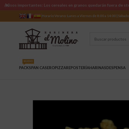
Avisos importantes: Los cereales en granos quedarán fuera de sto
Horario Verano: Lunes a Viernes de 8:00 a 14:00 | Sábad
NUEVO
PACKS
PAN CASERO
PIZZA
REPOSTERÍA
HARINAS
DESPENSA