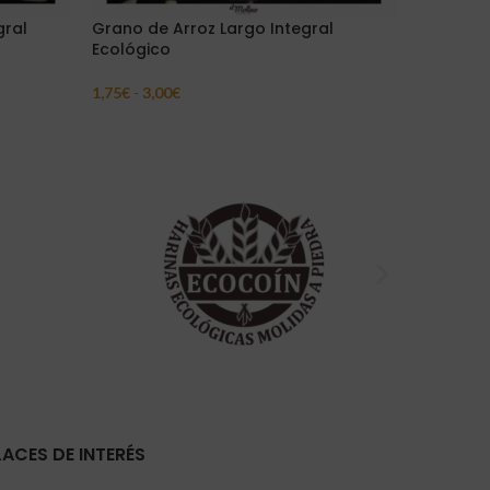
gral
Grano de Arroz Largo Integral
Grano de
Ecológico
3,29
€
-
6,
Seleccion
1,75
€
-
3,00
€
Seleccionar Opciones
LACES DE INTERÉS