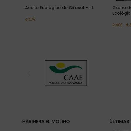
Aceite Ecológico de Girasol – 1 L
Grano de
Ecológic
6,17
€
Añadir Al Carrito
2,40
€
-
4,
Seleccion
HARINERA EL MOLINO
ÚLTIMAS 