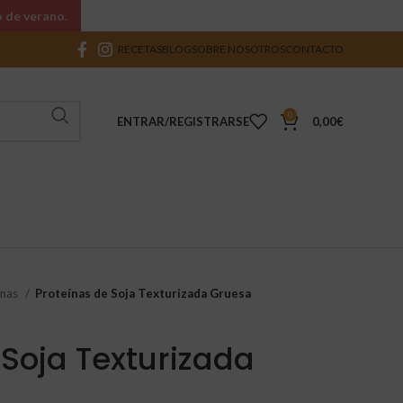
o de verano.
RECETAS
BLOG
SOBRE NOSOTROS
CONTACTO
0
ENTRAR/REGISTRARSE
0,00
€
ínas
Proteínas de Soja Texturizada Gruesa
 Soja Texturizada