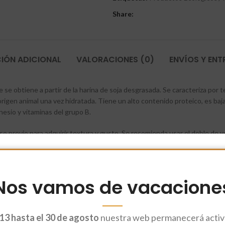
Share:
IÓN ADICIONAL
VALORACIONES (0)
ENVÍOS Y EN
 se obtiene a partir de la harina de soja desgrasada. Se caracteriza por t
igen animal una vez hidratada. Tiene un alto contenido proteico, es baja en
gnesio y vitaminas del grupo B.
 previo para adquirir textura y gusto. Se recomienda usar el doble de v
cebolla, laurel o salsa de soja. Debe reposar en agua caliente entre 15 y 
liminar el exceso de agua antes de cocinarla.
ores de la salsa), en salteados, brochetas y como sustituto del pollo o l
Nos vamos de vacacione
13 hasta el 30 de agosto
nuestra web permanecerá activa