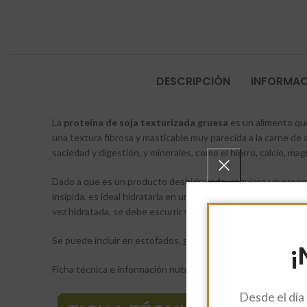
DESCRIPCIÓN
INFORMAC
La
proteína de soja texturizada gruesa
es un alimento que
una textura fibrosa y masticable muy parecida a la carne de or
saciedad y digestión, y minerales, como el hierro, calcio, ma
Dado a que es un producto deshidratado, requiere un proceso
insípida, es ideal hidratarla en un caldo con especias, ajo, 
vez hidratada, se debe escurrir y exprimir suavemente para e
Se puede incluir en estofados, guisos (donde absorbe los sab
¡
Ficha técnica e información nutricional:
Desde el día