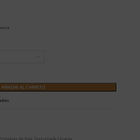
ruesa
AÑADIR AL CARRITO
eados
Proteinas de Soja Texturizada Gruesa