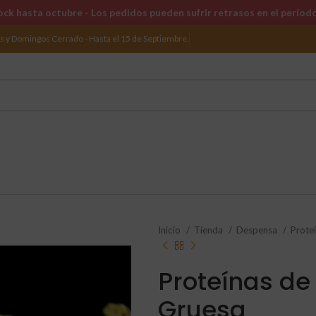
ck hasta octubre - Los pedidos pueden sufrir retrasos en el períod
os y Domingos Cerrado - Hasta el 15 de Septiembre.
Inicio
Tienda
Despensa
Prote
Proteínas de
Gruesa