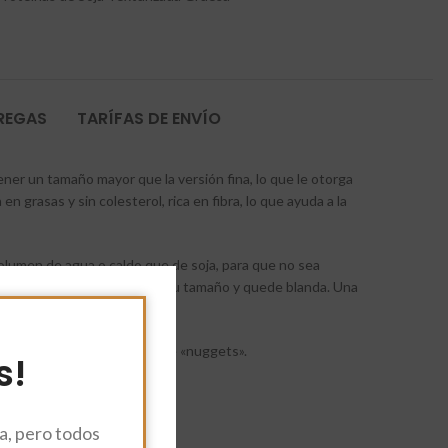
TREGAS
TARÍFAS DE ENVÍO
ener un tamaño mayor que la versión fina, lo que le otorga
 grasas y sin colesterol, rica en fibra, lo que ayuda a la
olumen de agua o caldo que de soja, para que no sea
20 minutos hasta que triplique su tamaño y quede blanda. Una
a ternera en la elaboración de «nuggets».
s!
, pero todos