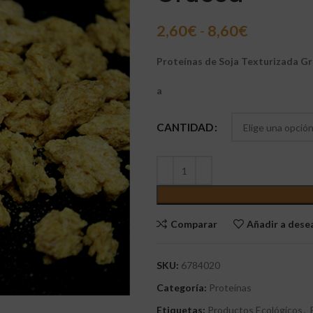
2,60
€
-
8,60
€
Proteínas
de Soja Texturizada G
a
CANTIDAD
Comparar
Añadir a des
SKU:
6784020
Categoría:
Proteínas
Etiquetas:
Productos Ecológicos
,