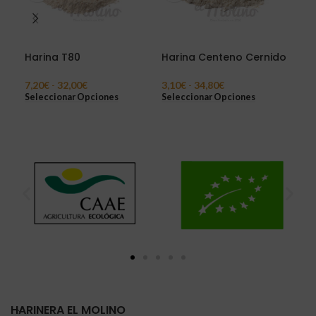
Harina T80
Harina Centeno Cernido
Har
5
7,20
€
-
32,00
€
3,10
€
-
34,80
€
3,0
Seleccionar Opciones
Seleccionar Opciones
Sel
HARINERA EL MOLINO