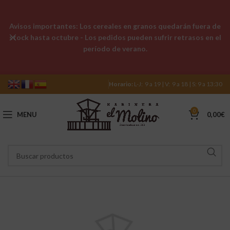
Avisos importantes: Los cereales en granos quedarán fuera de
stock hasta octubre - Los pedidos pueden sufrir retrasos en el
período de verano.
Horario:
L-J: 9 a 19 | V: 9 a 18 | S: 9 a 13:30
0
MENU
0,00
€