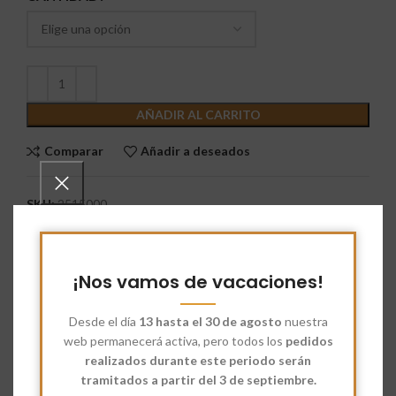
AÑADIR AL CARRITO
Comparar
Añadir a deseados
SKU:
2515000
Categorías:
Harina
,
Harina Ecológica
,
Pan casero
Etiquetas:
Harina
,
Harina Ecológica
,
Harina Soja Troceada
¡Nos vamos de vacaciones!
Share:
Desde el día
13 hasta el 30 de agosto
nuestra
Descripción
web permanecerá activa, pero todos los
pedidos
Harina Ecológica Soja Troceada.
realizados durante este periodo serán
tramitados a partir del 3 de septiembre.
Ficha técnica e información nutricional: