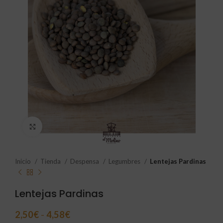
Click to enlarge
Inicio
Tienda
Despensa
Legumbres
Lentejas Pardinas
Lentejas Pardinas
2,50
€
-
4,58
€