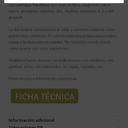
Las
Lentejas Pardinas
son ricas en fibra, magnesio, calcio,
hierro, proteínas, hidratos, zinc, fosforo, vitaminas A, E y del
grupo B.
Le dan buena consistencia al caldo y permiten elaborar unos
guisos muy cremosos. Es una lenteja muy propia para potajes,
sopas e incluso para ensaladas. No necesita remojo previo
como ocurre con otras legumbres.
Podemos hacer recetas con pollo incluso con verduras, con
gambas, arroz, con embutidos, en sopas, cazuelas, etc.
Ficha técnica e información nutricional:
Información adicional
Valoraciones (0)