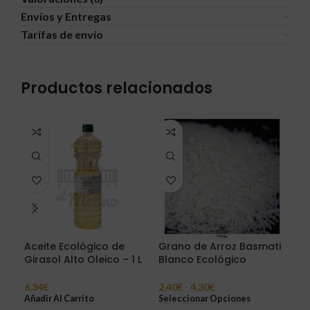
Envíos y Entregas
Tarífas de envío
Productos relacionados
AG
A
Aceite Ecológico de
Grano de Arroz Basmati
Gra
Girasol Alto Oleico – 1 L
Blanco Ecológico
Par
6,34
€
2,40
€
-
4,30
€
1,9
Añadir Al Carrito
Seleccionar Opciones
Sel