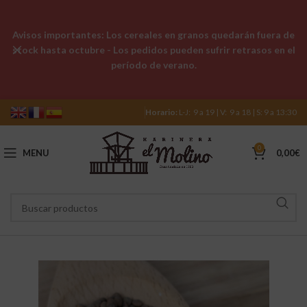
Avisos importantes: Los cereales en granos quedarán fuera de
stock hasta octubre - Los pedidos pueden sufrir retrasos en el
período de verano.
Horario:
L-J: 9 a 19 | V: 9 a 18 | S: 9 a 13:30
0
MENU
0,00
€