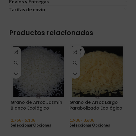
Envíos y Entregas
Tarífas de envío
Productos relacionados
AGOT
ADO
Grano de Arroz Jazmín
Grano de Arroz Largo
Gra
Blanco Ecológico
Parabolizado Ecológico
Eco
2,75
€
-
5,10
€
1,90
€
-
3,60
€
3,3
Seleccionar Opciones
Seleccionar Opciones
Sel