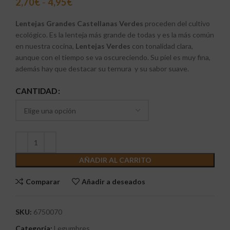
2,70
€
-
4,95
€
Lentejas Grandes Castellanas Verdes
proceden del cultivo
ecológico. Es la lenteja más grande de todas y es la más común
en nuestra cocina,
Lentejas Verdes
con tonalidad clara,
aunque con el tiempo se va oscureciendo. Su piel es muy fina,
además hay que destacar su ternura y su sabor suave.
CANTIDAD
AÑADIR AL CARRITO
Comparar
Añadir a deseados
SKU:
6750070
Categoría:
Legumbres