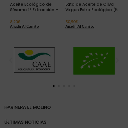
Aceite Ecológico de
Lata de Aceite de Oliva
Gra
Sésamo 1ª Extracción –
Virgen Extra Ecológico (5
Bla
500 ml
Litros)
2,4
8,20
€
50,50
€
Sel
Añadir Al Carrito
Añadir Al Carrito
HARINERA EL MOLINO
ÚLTIMAS NOTICIAS