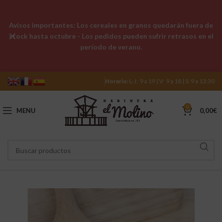
Avisos importantes: Los cereales en granos quedarán fuera de
stock hasta octubre - Los pedidos pueden sufrir retrasos en el
período de verano.
Horario:
L-J: 9 a 19 | V: 9 a 18 | S: 9 a 13:30
0
MENU
0,00
€