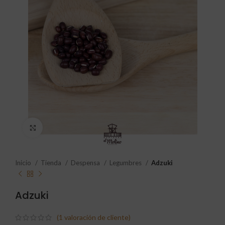
Click to enlarge
Inicio
Tienda
Despensa
Legumbres
Adzuki
Adzuki
(
1
valoración de cliente)