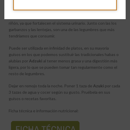
depurativa además de ser una fuente de proteínas y energía.
Estas legumbres son muy recomendables para fortalecer el
riñón, ya que fortalecen el sistema urinario. Junto con las los
garbanzos y las lentejas, son una de las legumbres que más
tendríamos que consumir.
Puede ser utilizada en infinidad de platos, en su mayoría
guisos en los que podemos sustituir las tradicionales habas o
alubias por
Adzuki
al tener menos grasa y una digestión más
ligera, por lo que se pueden tomar tan regularmente como el
resto de legumbres.
Dejar en remojo toda la noche. Poner 1 taza de
Azuki
por cada
3 tazas de agua y cocer según su gusto. Pruébela en sus
guisos o recetas favoritas.
Ficha técnica e información nutricional: