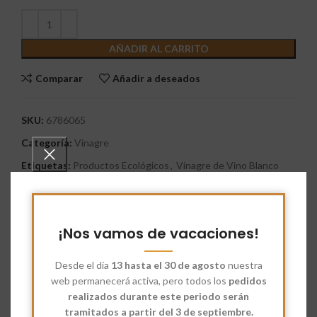
AÑADIR AL CARRITO
Comparar
Añadir a deseados
SKU:
6786065
Categoría:
Vinagre
Etiquetas:
Productos Ecológicos
,
Vinagre de Vino Blanco
Share:
Descripción
¡Nos vamos de vacaciones!
El
Vinagre de Vino Blanco
o Tinto se obtiene mediante la
fermentación de vino blanco o tinto por acción de las bacterias
Desde el día
13 hasta el 30 de agosto
nuestra
Acetobacter: éstas, en presencia de aire, oxidan el etanol
web permanecerá activa, pero todos los
pedidos
contenido en el vino y lo transforman en ácido acético.
realizados durante este periodo serán
tramitados a partir del 3 de septiembre.