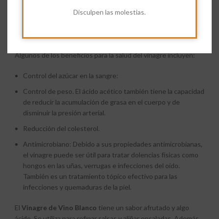
El Vinagre de Vino es rico en sales minerales, incluyendo
Disculpen las molestias.
potasio, zinc, hierro, calcio, sodio y magnesio, así como
enzimas, que atenúan la fermentación intestinal y ayudan a
prevenir la inflamación articulada y la osteoporosis.
Algunos de los beneficios para la salud del vinagre incluyen:
Control del azúcar en la sangre:
Control de peso.
El ácido acético también tiene la capacidad
de reducir la acumulación de grasa en el cuerpo y de
disminuir la presión arterial.
Reducción del colesterol.
Antimicrobiano: Debido a sus propiedades antimicrobianas,
el vinagre puede ser útil para tratar dolencias físicas como
hongos en las uñas, verrugas e infecciones del oído.
También es un tratamiento tópico efectivo para las
infecciones y quemaduras de la piel.
El
Vinagre de Vino Blanco
tiene un sabor afrutado y algo
ácido. Se utiliza para refinar salsas y aliñar ensaladas. Además,