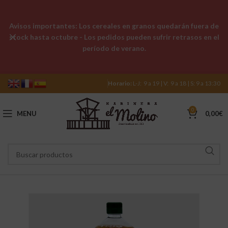
Avisos importantes: Los cereales en granos quedarán fuera de
stock hasta octubre - Los pedidos pueden sufrir retrasos en el
período de verano.
Horario:
L-J: 9 a 19 | V: 9 a 18 | S: 9 a 13:30
0
MENU
0,00
€