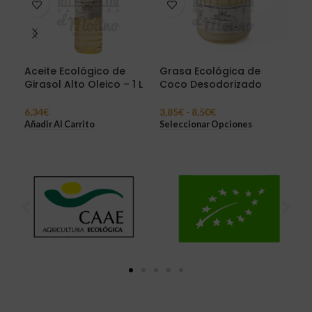
Aceite Ecológico de
Grasa Ecológica de
Lat
Girasol Alto Oleico – 1 L
Coco Desodorizado
Vir
Lit
6,34
€
3,85
€
-
8,50
€
50,
Añadir Al Carrito
Seleccionar Opciones
Añad