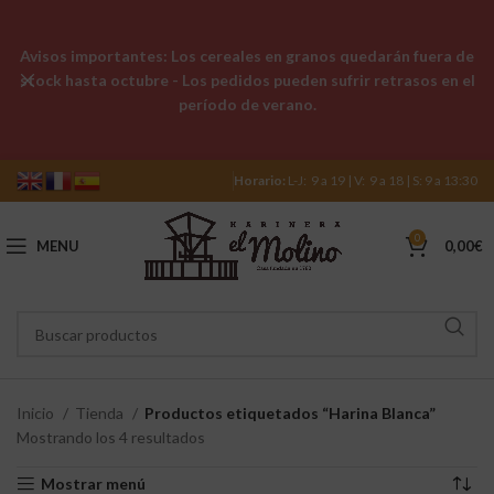
Avisos importantes: Los cereales en granos quedarán fuera de
stock hasta octubre - Los pedidos pueden sufrir retrasos en el
período de verano.
Horario:
L-J: 9 a 19 | V: 9 a 18 | S: 9 a 13:30
0
MENU
0,00
€
Inicio
Tienda
Productos etiquetados “Harina Blanca”
Mostrando los 4 resultados
Mostrar menú