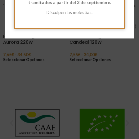
tramitados a partir del 3 de septiembre.
Disculpen las molestias.
Harina Ecológica Blanca
Harina Ecológica Blanca
Aurora 220W
Candeal 120W
7,65
€
-
34,50
€
7,55
€
-
34,00
€
Seleccionar Opciones
Seleccionar Opciones