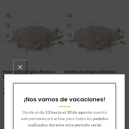
Harina Ecológica Blanca
Harina Ecológica Blanca
Fuerza 350W
Panadera 180 W
8,35
€
-
38,00
€
7,60
€
-
34,25
€
Seleccionar Opciones
Seleccionar Opciones
¡Nos vamos de vacaciones!
Desde el día
13 hasta el 30 de agosto
nuestra
web permanecerá activa, pero todos los
pedidos
realizados durante este periodo serán