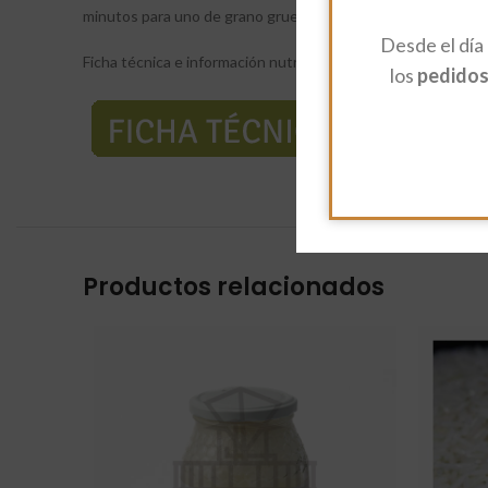
minutos para uno de grano grueso.
Desde el día
Ficha técnica e información nutricional:
los
pedidos 
Productos relacionados