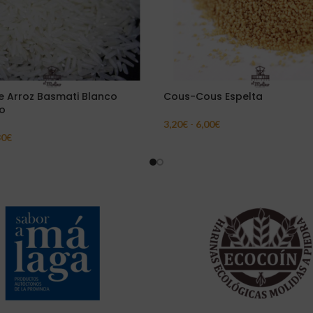
 Arroz Basmati Blanco
Cous-Cous Espelta
o
3,20
€
-
6,00
€
Seleccionar Opciones
30
€
ar Opciones