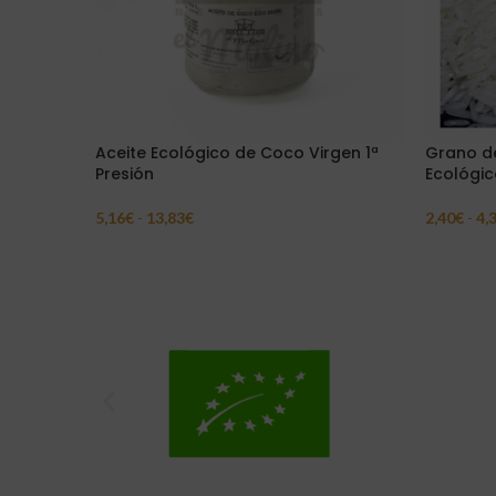
Aceite Ecológico de Coco Virgen 1ª
Grano de
Presión
Ecológic
5,16
€
-
13,83
€
2,40
€
-
4,
Seleccionar Opciones
Seleccion