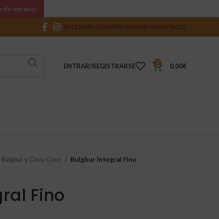
o de verano.
RECETAS
BLOG
SOBRE NOSOTROS
CONTACTO
0
ENTRAR/REGISTRARSE
0,00
€
, Bulghur y Cous-Cous
Bulghur Integral Fino
ral Fino