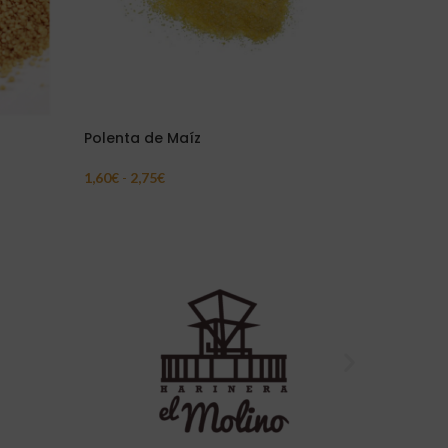
Polenta de Maíz
Espirale
ecológic
1,60
€
-
2,75
€
Seleccionar Opciones
4,18
€
-
7,
Seleccion