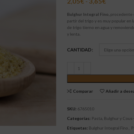
2,05
€
-
3,65
€
Bulghur Integral Fino,
procedente d
partir del trigo y es muy popular en
de trigo tierno en agua y removie
y lenta.
CANTIDAD
Comparar
Añadir a des
SKU:
6765010
Categorías:
Pasta, Bulghur y Cous
Etiquetas:
Bulghur Integral Fino
,
P