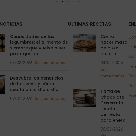
NOTICIAS
ÚLTIMAS RECETAS
EN
Curiosidades de las
Cómo
Con
legumbres: el alimento de
hacer masa
Últi
siempre que vuelve a ser
de pizza
protagonista
casera
Sob
05/02/2026
Sin comentarios
04/02/2026
Tér
Sin
comentarios
Polí
Descubre los beneficios
de la avena y cómo
Polí
usarla en tu día a día
Tarta de
Pre
Chocolate
07/01/2026
Sin comentarios
Casera: la
receta
perfecta
para enero
05/01/2026
Sin