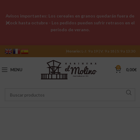
Avisos importantes: Los cereales en granos quedarán fuera de
stock hasta octubre - Los pedidos pueden sufrir retrasos en el
período de verano.
Horario:
L-J: 9 a 19 | V: 9 a 18 | S: 9 a 13:30
0
MENU
0,00
€