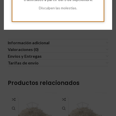
Harina extra fuerza 400W ecológica
Disculpen las molestias.
Información adicional
Valoraciones (0)
Envíos y Entregas
Tarífas de envío
Productos relacionados