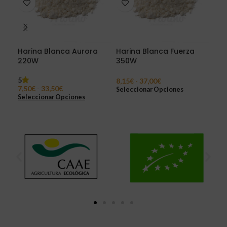
Harina Blanca Aurora
Harina Blanca Fuerza
Har
220W
350W
Du
5
8,15
€
-
37,00
€
7,6
7,50
€
-
33,50
€
Seleccionar Opciones
Sel
Seleccionar Opciones