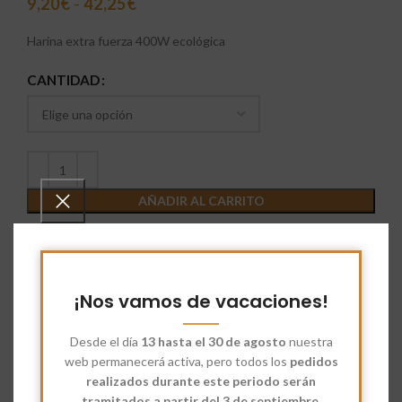
9,20
€
-
42,25
€
Harina extra fuerza 400W ecológica
CANTIDAD
AÑADIR AL CARRITO
Comparar
Añadir a deseados
SKU:
0501070
¡Nos vamos de vacaciones!
Categorías:
Harina
,
Harina Ecológica
Desde el día
13 hasta el 30 de agosto
nuestra
Share:
web permanecerá activa, pero todos los
pedidos
realizados durante este periodo serán
Descripción
tramitados a partir del 3 de septiembre.