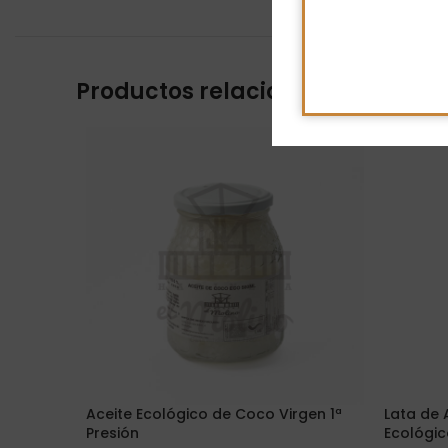
Productos relacionados
Aceite Ecológico de Coco Virgen 1ª
Lata de 
Presión
Ecológico