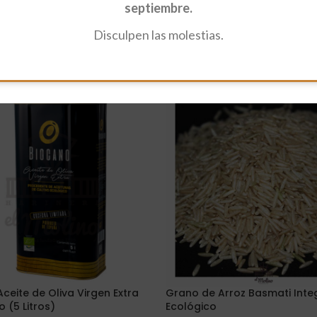
septiembre.
Disculpen las molestias.
Aceite de Oliva Virgen Extra
Grano de Arroz Basmati Inte
 (5 Litros)
Ecológico