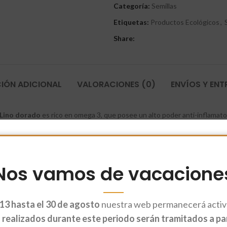
Categoría:
Semillas
Etiquetas:
Productos Ecológicos
,
Share:
IÓN ADICIONAL
VALORACIONES (0)
ENVÍOS Y EN
Lino dorado
es rico en omega 3, que posee un alto poder anti-inflamatori
uda a la hora de saciar el hambre, por lo que son perfectas para dietas 
ición prácticamente idéntica pero de sabor más suave.
Nos vamos de vacacione
13 hasta el 30 de agosto
nuestra web permanecerá activa
realizados durante este periodo serán tramitados a part