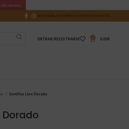
o de verano.
RECETAS
BLOG
SOBRE NOSOTROS
CONTACTO
0
ENTRAR/REGISTRARSE
0,00
€
las
Semillas Lino Dorado
o Dorado