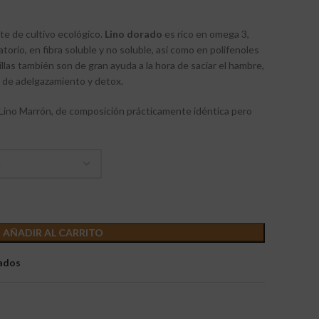
e de cultivo ecológico.
Lino dorado
es rico en omega 3,
torio, en fibra soluble y no soluble, así como en polifenoles
llas también son de gran ayuda a la hora de saciar el hambre,
s de adelgazamiento y detox.
 Lino Marrón, de composición prácticamente idéntica pero
AÑADIR AL CARRITO
eados