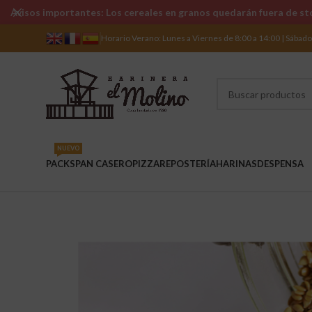
Avisos importantes: Los cereales en granos quedarán fuera de sto
Horario Verano: Lunes a Viernes de 8:00 a 14:00 | Sábad
NUEVO
PACKS
PAN CASERO
PIZZA
REPOSTERÍA
HARINAS
DESPENSA