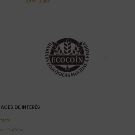
2,75
€
-
9,35
€
4,00
€
-
14
Seleccionar Opciones
Seleccion
LACES DE INTERÉS
tacto
mas Noticias