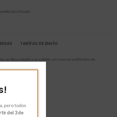
Semilla Lino Dorado
TREGAS
TARÍFAS DE ENVÍO
o, en fibra soluble y no soluble, así como en polifenoles de
de adelgazamiento y detox.
s!
, pero todos
ir del 3 de