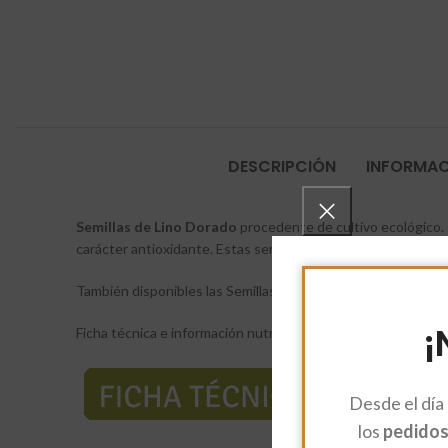
DESCRIPCIÓN
INFORMAC
Semillas de Lino Dorado
procedente de cultivo ecológico.
carácter antioxidante. Estas semillas también son de gran ay
También disponibles las Semillas de Lino Marrón, de compos
¡
Ficha técnica e información nutricional:
Desde el día
los
pedidos 