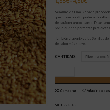
1,55
€
-
4,50
€
Semillas de Lino Dorado
procedent
que posee un alto poder anti-inflama
de carácter antioxidante. Estas semi
por lo que son perfectas para dieta
También disponibles las Semillas de
de sabor más suave.
CANTIDAD
Comparar
Añadir a des
SKU:
7210100