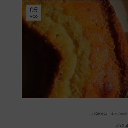
05
AGO
🍞 Receta: Bizcocho
✍ Zul