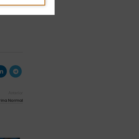
para echar
ue se empape
Anterior
rina Normal