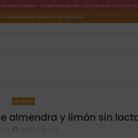
ck hasta octubre - Los pedidos pueden sufrir retrasos en el períod
os y Domingos Cerrado - Hasta el 15 de Septiembre.
RECETAS
e almendra y limón sin lact
to por
Bartolomé Méndez