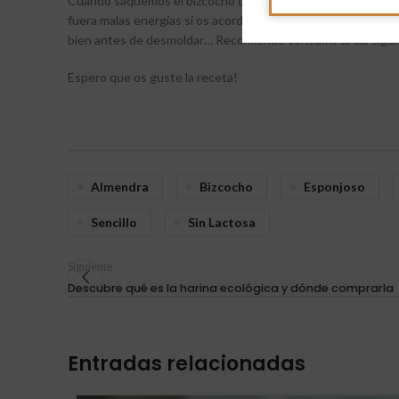
Cuando saquemos el bizcocho del horno, todavía bien calient
fuera malas energías si os acordáis de algo o alguien ) y 
bien antes de desmoldar… Recomiendo consumir al día sigui
Espero que os guste la receta!
Almendra
Bizcocho
Esponjoso
Sencillo
Sin Lactosa
Siguiente
Descubre qué es la harina ecológica y dónde comprarla
Entradas relacionadas