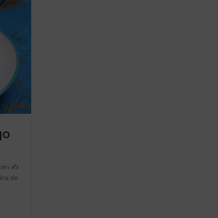
go
artén ✍
ina de