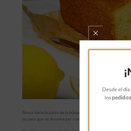
¡
Desde el día
los
pedidos 
Ahora viene la parte de lo húmedo… Exprimimos dos limone
no para que se disuelva por completo.