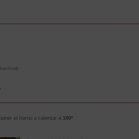
(opcional)
a
oner el horno a calentar a
180º