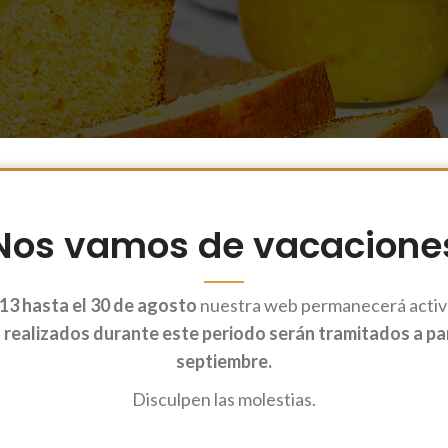
Nos vamos de vacacione
13 hasta el 30 de agosto
nuestra web permanecerá activa
realizados durante este periodo serán tramitados a part
septiembre.
s o 100 ml y le ponemos dos cucharadas colmadas de azúcar moreno, mo
Disculpen las molestias.