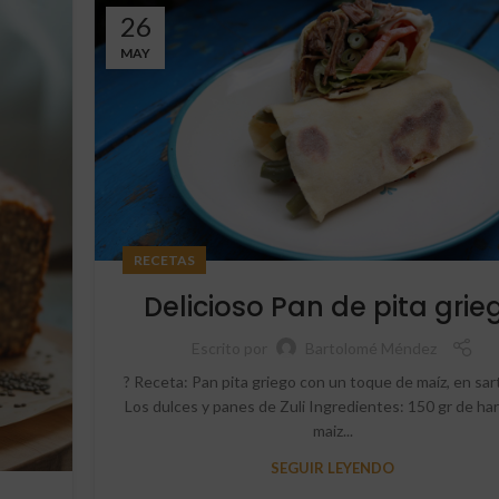
26
MAY
RECETAS
Delicioso Pan de pita grie
Escrito por
Bartolomé Méndez
? Receta: Pan pita griego con un toque de maíz, en s
Los dulces y panes de Zuli Ingredientes: 150 gr de har
maiz...
SEGUIR LEYENDO