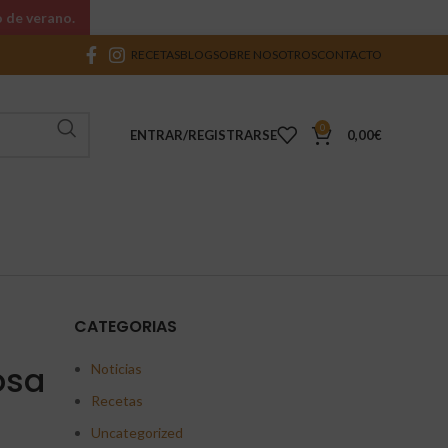
o de verano.
RECETAS
BLOG
SOBRE NOSOTROS
CONTACTO
0
ENTRAR/REGISTRARSE
0,00
€
CATEGORIAS
osa
Noticias
Recetas
Uncategorized