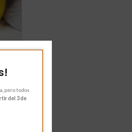
s!
, pero todos
ir del 3 de
vemos pero