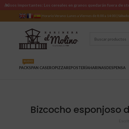
Avisos importantes: Los cereales en granos quedarán fuera de sto
Horario Verano: Lunes a Viernes de 8:00 a 14:00 | Sábad
NUEVO
PACKS
PAN CASERO
PIZZA
REPOSTERÍA
HARINAS
DESPENSA
Bizcocho esponjoso d
Escri