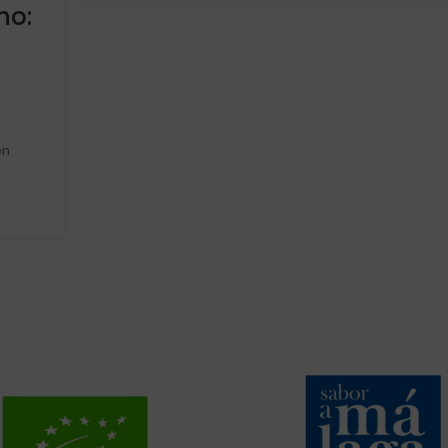
no:
ón