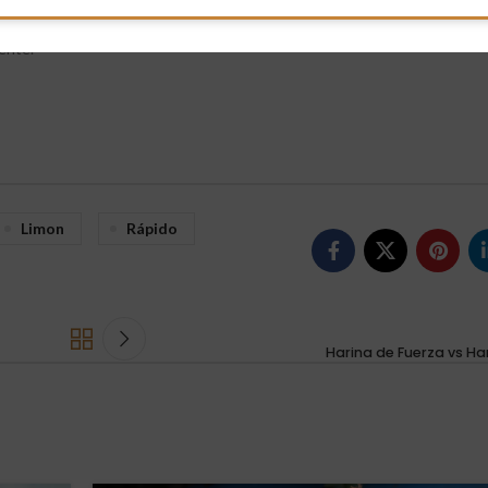
e y dentro del molde, lo pinchamos con un palillo repetidas veces (sirve 
echamos el zumo de limón por encima… dejamos un buen rato en el molde q
ente.
Limon
Rápido
Harina de Fuerza vs Ha