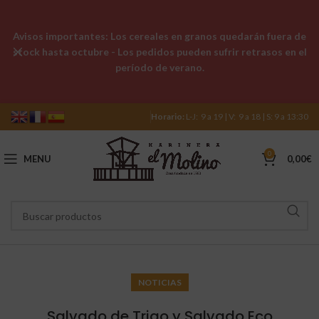
Avisos importantes: Los cereales en granos quedarán fuera de
stock hasta octubre - Los pedidos pueden sufrir retrasos en el
período de verano.
Horario:
L-J: 9 a 19 | V: 9 a 18 | S: 9 a 13:30
0
MENU
0,00
€
NOTICIAS
Salvado de Trigo y Salvado Eco