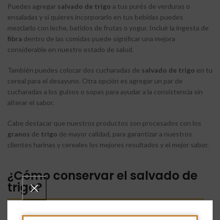
Puedes agregar
salvado
de
trigo
a tus purés de verduras o
ensaladas y si quieres incorporarlo en tus bebidas puedes
mezclarlo con leche, batidos de frutas o yogur. Incluir la ingesta de
fibra
dentro de las comidas puede significar una mejora
considerable en nuestro estado de salud.
También puedes colocar dos cucharadas de
salvado
de trigo
en tu
cereal para el desayuno. Otra opción es agregar un par de
cucharadas a los guisos o sopas para ayudar a la consistencia sin
alterar el sabor.
Cabe destacar que nuestros productos son procesados con los
granos
de
trigo
de mayor calidad, para garantizar a nuestros
clientes harinas y cereales los mejores resultados y el mejor sabor.
¿Cómo conservar el salvado de
trigo?