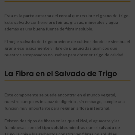
Esta es la
parte externa
del
cereal
que recubre el
grano
de
trigo
.
Este
salvado
contiene
proteínas
,
grasas
,
minerales
y
agua
además es una buena fuente de
fibra
insoluble.
El mejor
salvado
de
trigo
proviene de cultivos donde se siembra el
grano
ecológicamente
y
libre
de
plaguicidas
químicos que
nuestros antepasados no usaban para obtener
trigo
de calidad.
La Fibra en el Salvado de Trigo
Este componente se puede encontrar en el mundo vegetal,
nuestro cuerpo es incapaz de digerirlo , sin embargo, cumple una
función muy importante para
regular
la
flora
intestinal
.
Existen dos tipos de
fibras
en las que el kiwi, el aguacate y las
frambuesas son del
tipo
solubles
mientras que el
salvado
de
trigo
, la chia y los garbanzos constituyen
fibras
no solubles
.