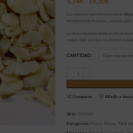
5,24
€
-
19,30
€
Los efectos beneficiosos de la
Alme
fortaleciendo huesos, corazón, piel, o
La dosis recomendada es de un puña
comer más, porque en exceso pueden
CANTIDAD
Comparar
Añadir a des
SKU:
7215055
Categorías:
Frutos Secos
,
Pack ta
Etiquetas:
Almendra Laminada
,
Pr