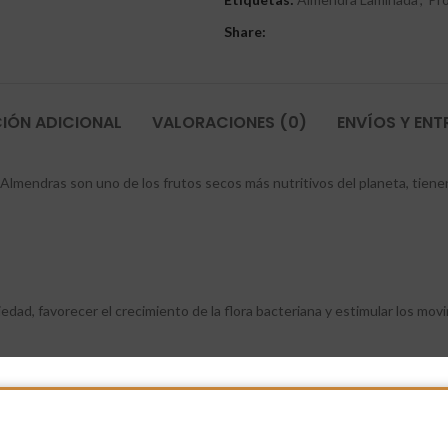
Share:
IÓN ADICIONAL
VALORACIONES (0)
ENVÍOS Y EN
 Almendras son uno de los frutos secos más nutritivos del planeta, tiene
edad, favorecer el crecimiento de la flora bacteriana y estimular los mov
ara los huesos, el magnesio, que facilita la fijación del calcio en el esq
 muy potente, con efecto antienvejecimiento y también reductor del col