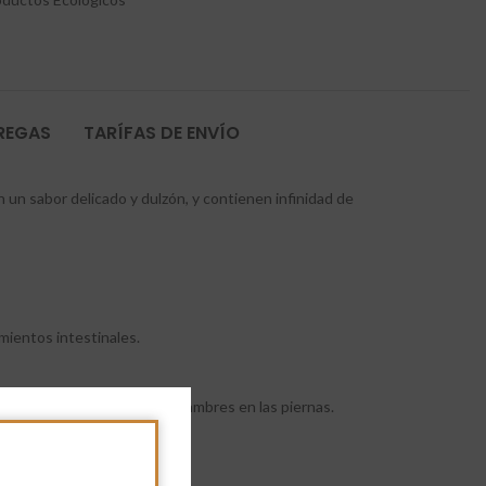
TREGAS
TARÍFAS DE ENVÍO
n un sabor delicado y dulzón, y contienen infinidad de
imientos intestinales.
ueleto y también evita los calambres en las piernas.
esterol.