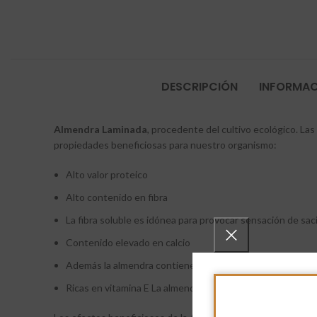
DESCRIPCIÓN
INFORMAC
Almendra Laminada
, procedente del cultivo ecológico. Las
propiedades beneficiosas para nuestro organismo:
Alto valor proteico
Alto contenido en fibra
La fibra soluble es idónea para provocar sensación de saci
Contenido elevado en calcio
Además la almendra contiene también otro mineral valioso p
Ricas en vitamina E La almendra contiene un antioxidante