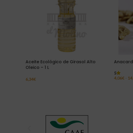
Aceite Ecológico de Girasol Alto
Anacard
Oleico – 1 L
5
4,06
€
-
14
6,34
€
Seleccion
Añadir Al Carrito