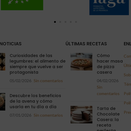
NOTICIAS
ÚLTIMAS RECETAS
EN
Curiosidades de las
Cómo
Con
legumbres: el alimento de
hacer masa
Últi
siempre que vuelve a ser
de pizza
protagonista
casera
Sob
05/02/2026
Sin comentarios
04/02/2026
Tér
Sin
comentarios
Polí
Descubre los beneficios
de la avena y cómo
Polí
usarla en tu día a día
Tarta de
Pre
Chocolate
07/01/2026
Sin comentarios
Casera: la
receta
perfecta