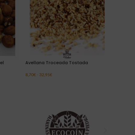
el
Avellana Troceada Tostada
Nueces 
8,70
€
-
32,95
€
4,33
€
-
15
Seleccionar Opciones
Seleccion