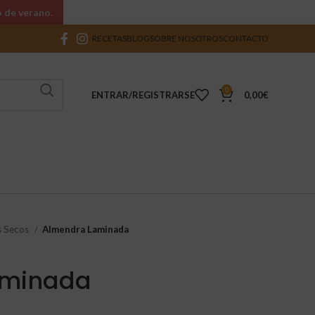
o de verano.
RECETAS
BLOG
SOBRE NOSOTROS
CONTACTO
0
ENTRAR/REGISTRARSE
0,00
€
s Secos
Almendra Laminada
aminada