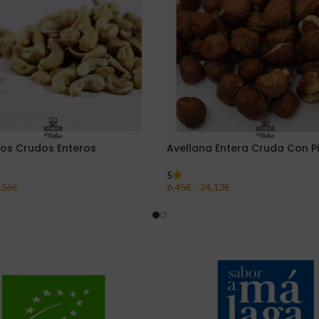
os Crudos Enteros
Avellana Entera Cruda Con Pi
5
,56
€
6,45
€
-
24,13
€
ar Opciones
Seleccionar Opciones