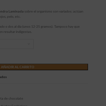
ndra Laminada
sobre el organismo son variados: actúan
jos, pelo, etc.
do o dos al día (unos 12-25 gramos). Tampoco hay que
 resultar indigestas.
AÑADIR AL CARRITO
eados
rta de chocolate
oductos Ecológicos