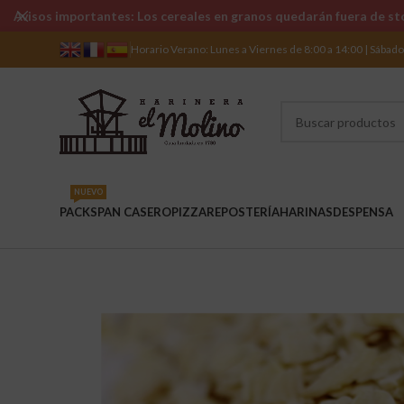
Avisos importantes: Los cereales en granos quedarán fuera de sto
Horario Verano: Lunes a Viernes de 8:00 a 14:00 | Sábad
NUEVO
PACKS
PAN CASERO
PIZZA
REPOSTERÍA
HARINAS
DESPENSA