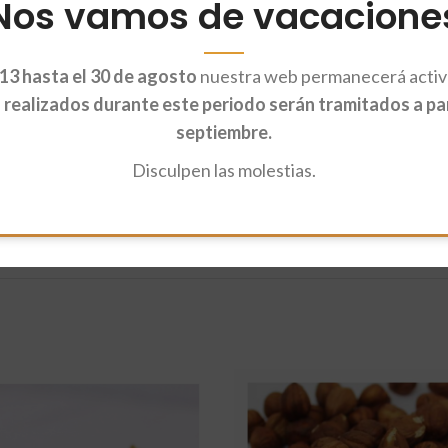
Nos vamos de vacacione
l organismo son variados: actúan fortaleciendo huesos, corazón, piel, ojos
2-25 gramos). Tampoco hay que comer más, porque en exceso pueden resu
13 hasta el 30 de agosto
nuestra web permanecerá activa
ra tus recetas y para tus ensaladas.
realizados durante este periodo serán tramitados a part
septiembre.
Disculpen las molestias.