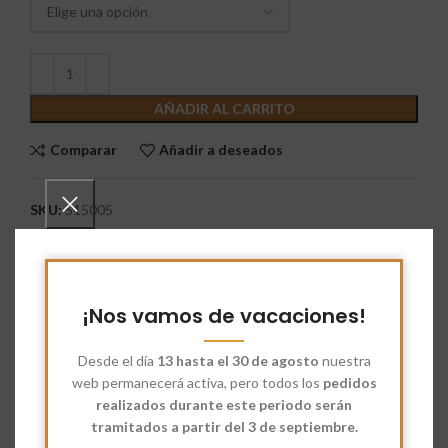
AÑADIR AL CARRITO
Comparar
Añadir a deseados
SKU:
515005
Categorías:
Harina
,
Pan casero
Etiquetas:
Harina
,
Harina Ecológica
,
Harina T-80
Share:
¡Nos vamos de vacaciones!
Descripción
Desde el día
13 hasta el 30 de agosto
nuestra
web permanecerá activa, pero todos los
pedidos
Harina Ecológica T-80.
realizados durante este periodo serán
Ficha técnica e información nutricional:
tramitados a partir del 3 de septiembre.