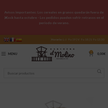
Avisos importantes: Los cereales en granos quedarán fuera de
stock hasta octubre - Los pedidos pueden sufrir retrasos en el
período de verano.
Horario:
L-J: 9 a 19 | V: 9 a 18 | S: 9 a 13:30
0
MENU
0,00
€