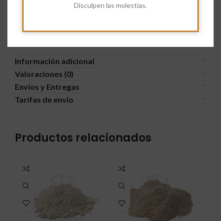
Disculpen las molestias.
Información adicional
Valoraciones (0)
Envíos y Entregas
Tarífas de envío
Productos relacionados