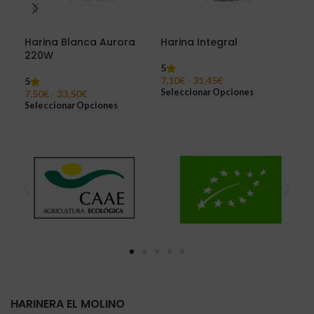
Harina Blanca Aurora
Harina Integral
Har
220W
Du
5
7,10
€
-
31,45
€
5
7,6
Seleccionar Opciones
7,50
€
-
33,50
€
Sel
Seleccionar Opciones
HARINERA EL MOLINO