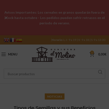
Avisos importantes: Los cereales en granos quedarán fuera de
stock hasta octubre - Los pedidos pueden sufrir retrasos en el
período de verano.
Horario:
L-J: 9 a 19 | V: 9 a 18 | S: 9 a 13:30
0
MENU
0,00
€
NOTICIAS
Tipos de Semillas y sus Beneficios