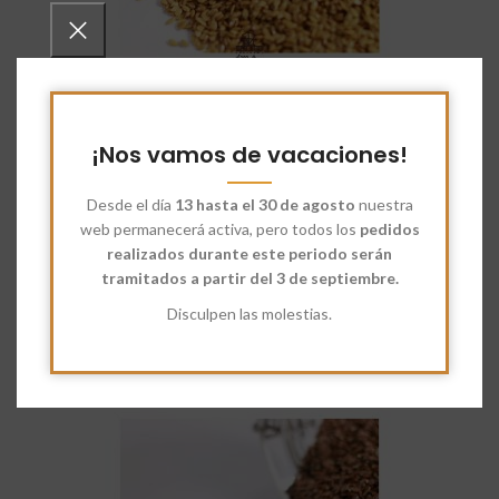
Semillas de Lino Dorado
: Poseen omega-3 y fibra que contribuye
favorablemente en la resolución de problemas digestivos.
¡Nos vamos de vacaciones!
Además de ello, también son reconocidas por sus aportes
Desde el día
13 hasta el 30 de agosto
nuestra
positivos para
mejorar los niveles de glucosa y debido a sus
web permanecerá activa, pero todos los
pedidos
propiedades antiinflamatorias.
realizados durante este periodo serán
tramitados a partir del 3 de septiembre.
Esta semilla es una
fuente de antioxidantes
que le ayudarán a
retardar el envejecimiento
Disculpen las molestias.